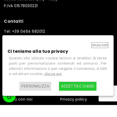
P.IVA 01578030221
Contatti
Tel: +39 0464 682012
Fax: +39 0464 682014
Email: info@ginos.it
rifiuta tutti
Ci teniamo alla tua privacy
Questo sito utilizza cookie tecnici e analitici di terze
parti per personalizzare contenuti ed annunci. Per
ulteriori informazioni o per negare il consenso, a tutti
Link rapidi
o ad alcuni cookie,
clicca qui
Home
Contatti
PERSONALIZZA
ACCETTA E CHIUDI
Azienda
Cookie policy
Lavora con noi
Privacy policy
Galleria video