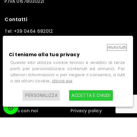
P.IVA 01578030221
Contatti
Tel: +39 0464 682012
Fax: +39 0464 682014
Email: info@ginos.it
rifiuta tutti
Ci teniamo alla tua privacy
Questo sito utilizza cookie tecnici e analitici di terze
parti per personalizzare contenuti ed annunci. Per
ulteriori informazioni o per negare il consenso, a tutti
Link rapidi
o ad alcuni cookie,
clicca qui
Home
Contatti
PERSONALIZZA
ACCETTA E CHIUDI
Azienda
Cookie policy
Lavora con noi
Privacy policy
Galleria video
Copyright 2024 ADD SOLUTION
Siti internet