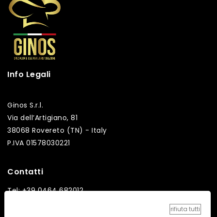
Info Legali
Ginos S.r.l.
Via dell’Artigiano, 81
38068 Rovereto (TN) - Italy
P.IVA 01578030221
Contatti
Tel: +39 0464 682012
Fax: +39 0464 682014
rifiuta tutti
Email: info@ginos.it