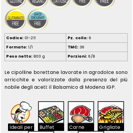
Codice
01-211
Pz. collo
6
Formato
1/1
TMC
36
Peso netto
800 g
Porzioni
6/8
Le cipolline borettane lavorate in agrodolce sono
arricchite e valorizzate dalla presenza del più
nobile degli aceti: il Balsamico di Modena IGP.
Ideali per
Buffet
Carne
Grigliate