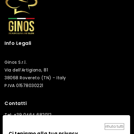
Info Legali
Ginos S.r.l.
Via dell’Artigiano, 81
38068 Rovereto (TN) - Italy
P.IVA 01578030221
Contatti
Tel: +39 0464 682012
Fax: +39 0464 682014
rifiuta tutti
Email: info@ginos.it
Ci teniamo alla tua privacy