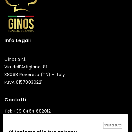
Info Legali
Ginos S.r.l.
Via dell’Artigiano, 81
38068 Rovereto (TN) - Italy
P.IVA 01578030221
Contatti
Tel: +39 0464 682012
Fax: +39 0464 682014
rifiuta tutti
Email: info@ginos.it