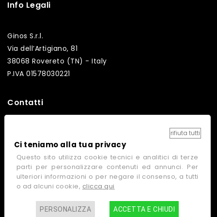
Info Legali
Ginos S.r.l.
Via dell’Artigiano, 81
38068 Rovereto (TN) - Italy
P.IVA 01578030221
Contatti
Tel: +39 0464 682012
rifiuta tutti
Fax: +39 0464 682014
Ci teniamo alla tua privacy
Email: info@ginos.it
Questo sito utilizza cookie tecnici e analitici di terze
parti per personalizzare contenuti ed annunci. Per
ulteriori informazioni o per negare il consenso, a tutti
o ad alcuni cookie,
clicca qui
Link rapidi
PERSONALIZZA
ACCETTA E CHIUDI