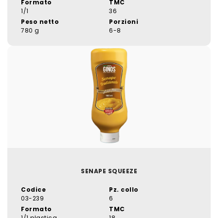
Formato
TMC
1/1
36
Peso netto
Porzioni
780 g
6-8
SENAPE SQUEEZE
Codice
Pz. collo
03-239
6
Formato
TMC
1/1 plastica
18