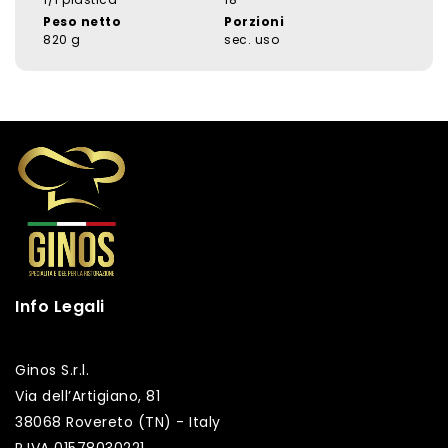
Peso netto
Porzioni
820 g
sec. uso
Info Legali
Ginos S.r.l.
Via dell’Artigiano, 81
38068 Rovereto (TN) - Italy