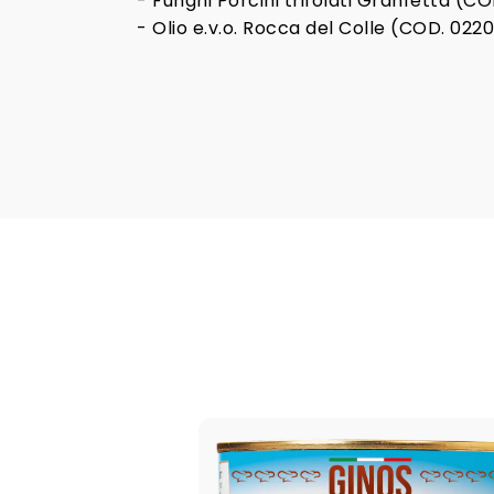
- Funghi Porcini trifolati Granfetta (CO
- Olio e.v.o. Rocca del Colle (COD. 0220