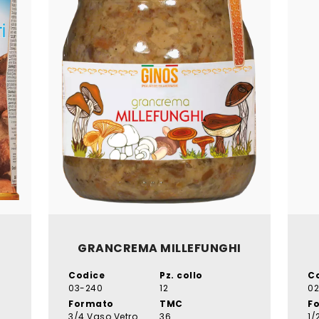
GRANCREMA MILLEFUNGHI
Codice
Pz. collo
C
03-240
12
02
Formato
TMC
F
3/4 Vaso Vetro
36
1/