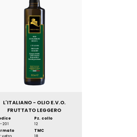
L'ITALIANO - OLIO E.V.O.
FRUTTATO LEGGERO
odice
Pz. collo
-201
12
ormato
TMC
2 vetro
18